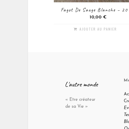
Fagot De Sauge Blanche – 20
10,00
€
AJOUTER AU PANIER
M
Ac
« Etre créateur
Cr
de sa Vie »
Ev
Te
Bl
Qu